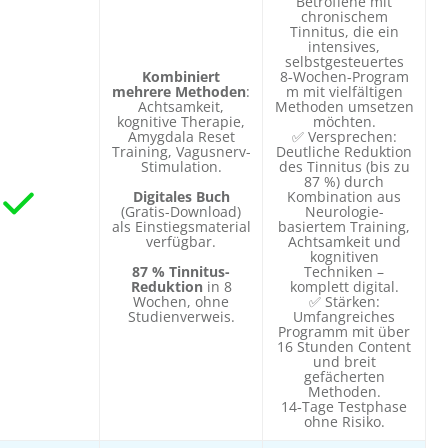
Betroffene mit
chronischem
Tinnitus, die ein
intensives,
selbstgesteuertes
Kombiniert
8‑Wochen‑Program
mehrere Methoden
:
m mit vielfältigen
Achtsamkeit,
Methoden umsetzen
kognitive Therapie,
möchten.
Amygdala Reset
✅ Versprechen:
Training, Vagusnerv-
Deutliche Reduktion
Stimulation.
des Tinnitus (bis zu
87 %) durch
Digitales Buch
Kombination aus
(Gratis-Download)
Neurologie-
als Einstiegsmaterial
basiertem Training,
verfügbar.
Achtsamkeit und
kognitiven
87 % Tinnitus-
Techniken –
Reduktion
in 8
komplett digital.
Wochen, ohne
✅ Stärken:
Studienverweis.
Umfangreiches
Programm mit über
16 Stunden Content
und breit
gefächerten
Methoden.
14‑Tage Testphase
ohne Risiko.