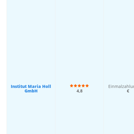
Institut Maria Holl
Einmalzahlu
GmbH
4,8
€